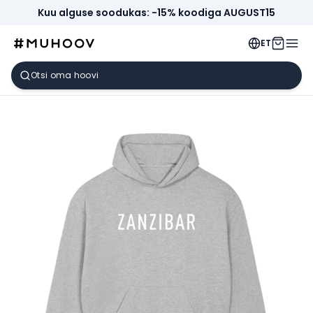
Kuu alguse soodukas: -15% koodiga AUGUST15
ET