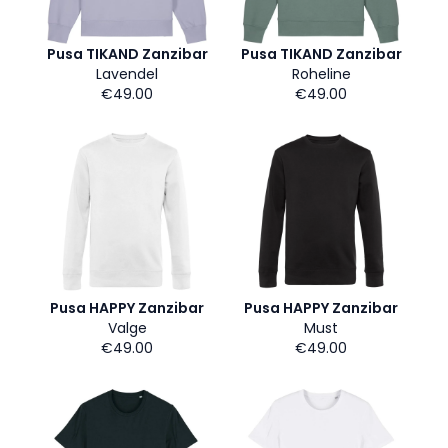
Pusa TIKAND Zanzibar
Pusa TIKAND Zanzibar
Lavendel
Roheline
€49.00
€49.00
Pusa HAPPY Zanzibar
Pusa HAPPY Zanzibar
Valge
Must
€49.00
€49.00