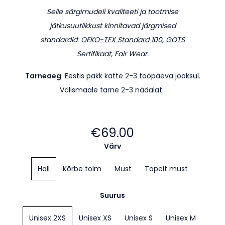
Selle särgimudeli kvaliteeti ja tootmise
jätkusuutlikkust kinnitavad järgmised
standardid:
OEKO-TEX Standard 100
,
GOTS
Sertifikaat
,
Fair Wear
.
Tarneaeg
: Eestis pakk kätte 2-3 tööpäeva jooksul.
Välismaale tarne 2-3 nädalat.
€69.00
Värv
Hall
Kõrbe tolm
Must
Topelt must
Suurus
Unisex 2XS
Unisex XS
Unisex S
Unisex M