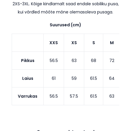
2XS-3XL. Kõige kindlamalt saad endale sobiliku pusa,
kui võrdled mõõte mõne olemasoleva pusaga.
Suurused (cm)
XXS
XS
S
M
Pikkus
56.5
63
68
72
7
Laius
61
59
61.5
64
6
Varrukas
56.5
57.5
61.5
63
64