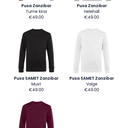
Pusa Zanzibar
Pusa Zanzibar
Tume kirss
Helehall
€49.00
€49.00
Pusa SAMET Zanzibar
Pusa SAMET Zanzibar
Must
Valge
€49.00
€49.00