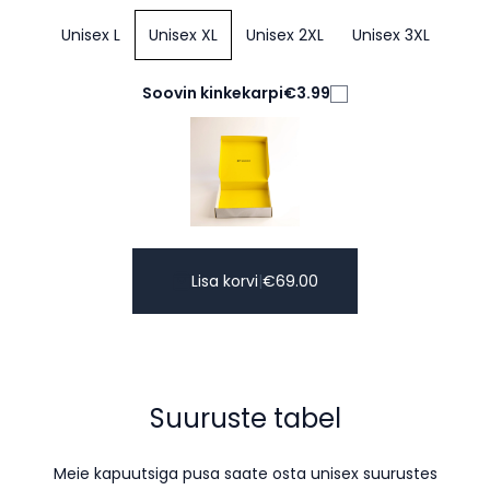
Unisex L
Unisex XL
Unisex 2XL
Unisex 3XL
Soovin kinkekarpi
€3.99
Lisa korvi
|
€
69.00
Suuruste tabel
Meie kapuutsiga pusa saate osta unisex suurustes