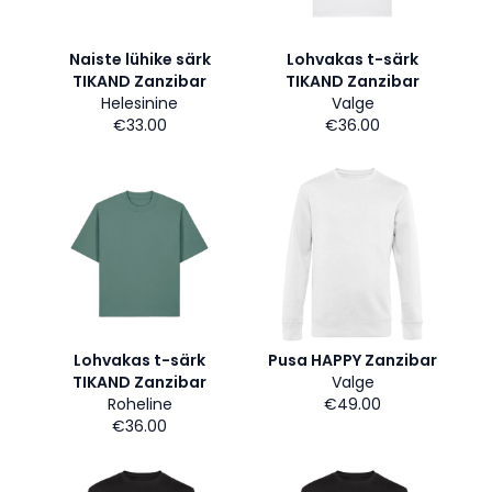
Naiste lühike särk
Lohvakas t-särk
TIKAND Zanzibar
TIKAND Zanzibar
Helesinine
Valge
€33.00
€36.00
Lohvakas t-särk
Pusa HAPPY Zanzibar
TIKAND Zanzibar
Valge
Roheline
€49.00
€36.00