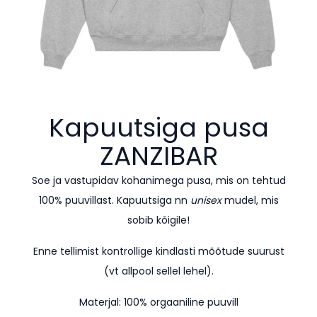
Kapuutsiga pusa
ZANZIBAR
Soe ja vastupidav kohanimega pusa, mis on tehtud
100% puuvillast. Kapuutsiga nn
unisex
mudel, mis
sobib kõigile!
Enne tellimist kontrollige kindlasti mõõtude suurust
(vt allpool sellel lehel).
Materjal: 100% orgaaniline puuvill