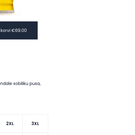
 korvi
|
€
69.00
dale sobiliku pusa,
2XL
3XL