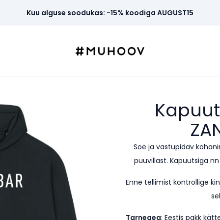
Kuu alguse soodukas: -15% koodiga AUGUST15
Kapuut
ZA
Soe ja vastupidav kohan
puuvillast. Kapuutsiga n
Enne tellimist kontrollige k
sel
Tarneaeg
: Eestis pakk kät