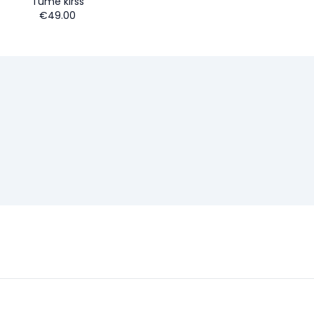
Tume kirss
€49.00