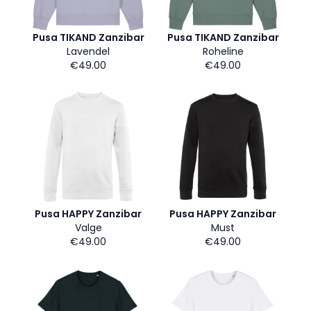
Pusa TIKAND Zanzibar
Pusa TIKAND Zanzibar
Lavendel
Roheline
€49.00
€49.00
Pusa HAPPY Zanzibar
Pusa HAPPY Zanzibar
Valge
Must
€49.00
€49.00