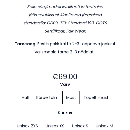
Selle särgimudeli kvaliteeti ja tootmise
jätkusuutlikkust kinnitavad järgmised
standardid:
OEKO-TEX Standard 100
,
GOTS
Sertifikaat
,
Fair Wear
.
Tarneaeg
: Eestis pakk kätte 2-3 tööpäeva jooksul.
Välismaale tarne 2-3 nädalat.
€69.00
Värv
Hall
Kõrbe tolm
Must
Topelt must
Suurus
Unisex 2XS
Unisex XS
Unisex S
Unisex M