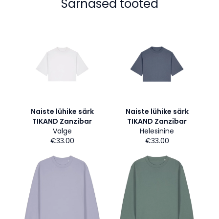
Sarnased tooted
Naiste lühike särk
Naiste lühike särk
TIKAND Zanzibar
TIKAND Zanzibar
Valge
Helesinine
€33.00
€33.00