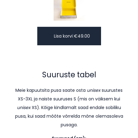
Lisa korvi
|
€
49.00
Suuruste tabel
Meie kapuutsita pusa saate osta
unisex
suurustes
XS-3XL ja naiste suuruses S (mis on väiksem kui
unisex
XS). K
õige kindlamalt saad endale sobiliku
pusa, kui saad mõõte võrrelda mõne olemasoleva
pusaga.