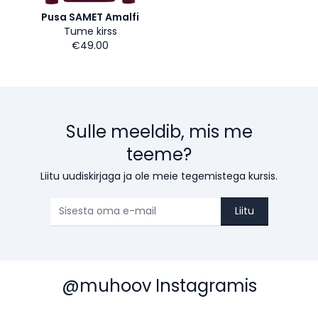
Pusa SAMET Amalfi
Tume kirss
€49.00
Sulle meeldib, mis me
teeme?
Liitu uudiskirjaga ja ole meie tegemistega kursis.
Liitu
@muhoov Instagramis