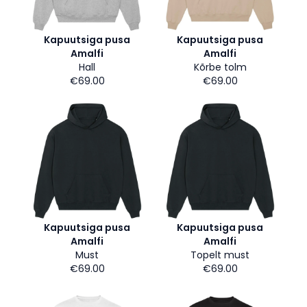
Kapuutsiga pusa
Kapuutsiga pusa
Amalfi
Amalfi
Hall
Kõrbe tolm
€69.00
€69.00
Kapuutsiga pusa
Kapuutsiga pusa
Amalfi
Amalfi
Must
Topelt must
€69.00
€69.00