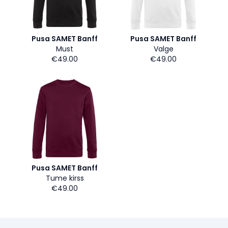
Pusa SAMET Banff
Pusa SAMET Banff
Must
Valge
€49.00
€49.00
Pusa SAMET Banff
Tume kirss
€49.00