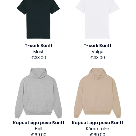
T-särk Banff
T-särk Banff
Must
Valge
€33.00
€33.00
Kapuutsiga pusa Banff
Kapuutsiga pusa Banff
Hall
Kõrbe tolm
€69.00
€69.00