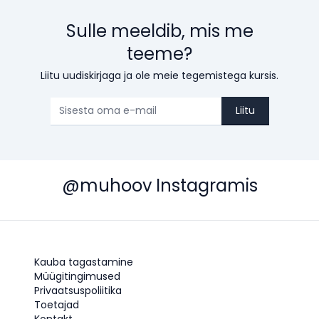
Sulle meeldib, mis me
teeme?
Liitu uudiskirjaga ja ole meie tegemistega kursis.
Liitu
@muhoov Instagramis
Kauba tagastamine
Müügitingimused
Privaatsuspoliitika
Toetajad
Kontakt