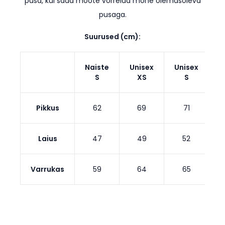
pusa, kui saad mõõte võrrelda mõne olemasoleva
pusaga.
Suurused (cm):
Naiste
Unisex
Unisex
U
S
XS
S
Pikkus
62
69
71
Laius
47
49
52
Varrukas
59
64
65