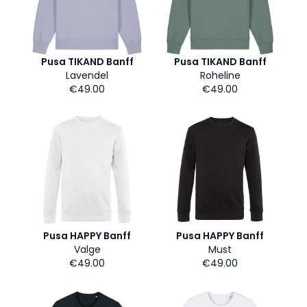
Pusa TIKAND Banff
Pusa TIKAND Banff
Lavendel
Roheline
€49.00
€49.00
Pusa HAPPY Banff
Pusa HAPPY Banff
Valge
Must
€49.00
€49.00