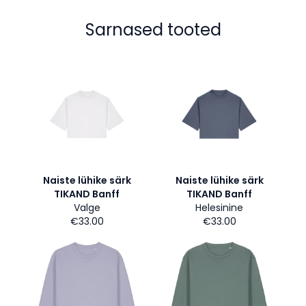
Sarnased tooted
Naiste lühike särk
Naiste lühike särk
TIKAND Banff
TIKAND Banff
Valge
Helesinine
€33.00
€33.00