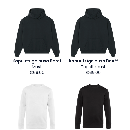
Kapuutsiga pusa Banff
Kapuutsiga pusa Banff
Must
Topelt must
€69.00
€69.00