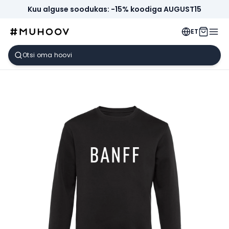
Kuu alguse soodukas: -15% koodiga AUGUST15
ET