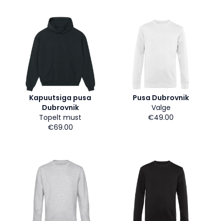
Kapuutsiga pusa
Pusa Dubrovnik
Dubrovnik
Valge
Topelt must
€49.00
€69.00