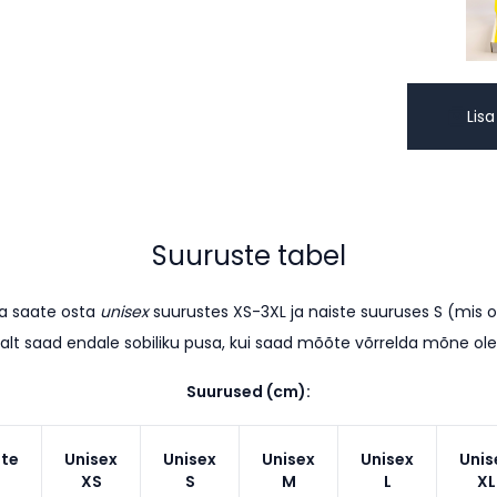
Lisa
Suuruste tabel
sa saate osta
unisex
suurustes XS-3XL ja naiste suuruses S (mis 
alt saad endale sobiliku pusa, kui saad mõõte võrrelda mõne o
Suurused (cm):
ste
Unisex
Unisex
Unisex
Unisex
Unis
XS
S
M
L
XL