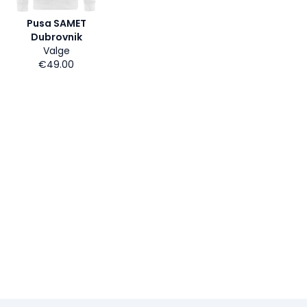
Pusa SAMET
Dubrovnik
Valge
€49.00