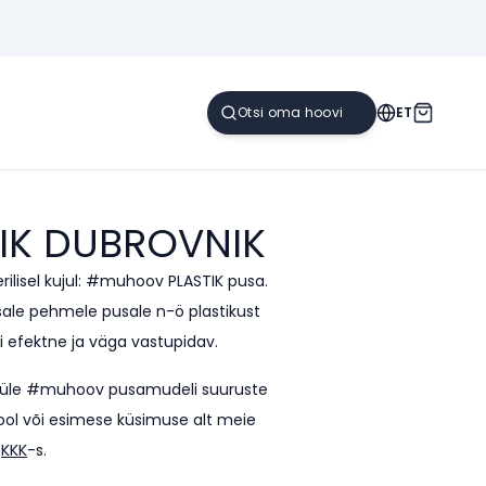
ET
IK
DUBROVNIK
erilisel kujul: #muhoov PLASTIK pusa.
le pehmele pusale n-ö plastikust
ti efektne ja väga vastupidav.
sti üle #muhoov pusamudeli suuruste
pool või esimese küsimuse alt meie
KKK
-s.