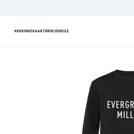
KKK
KINKEKAART
ÄRIKLIENDILE