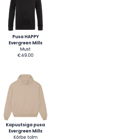
Pusa HAPPY
Evergreen Mills
Must
€49.00
Kapuutsiga pusa
Evergreen Mills
Kõrbe tolm