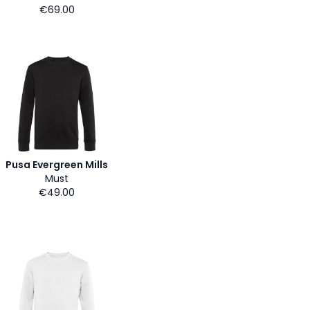
€69.00
Pusa Evergreen Mills
Must
€49.00