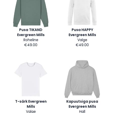
Pusa TIKAND
Pusa HAPPY
Evergreen Mills
Evergreen Mills
Roheline
Valge
€49.00
€49.00
T-särk Evergreen
Kapuutsiga pusa
Mills
Evergreen Mills
Valge
Hall