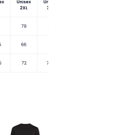
ex
Unisex
Unisex
2XL
3XL
79
80
5
66
70
5
72
72.5