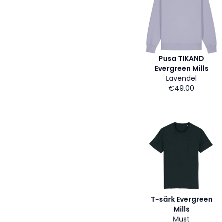
Pusa TIKAND
Evergreen Mills
Lavendel
€49.00
T-särk Evergreen
Mills
Must