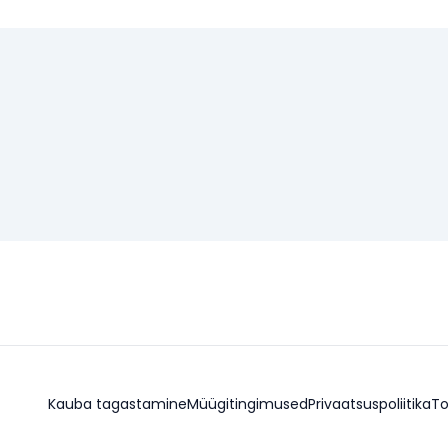
Kauba tagastamine
Müügitingimused
Privaatsuspoliitika
To