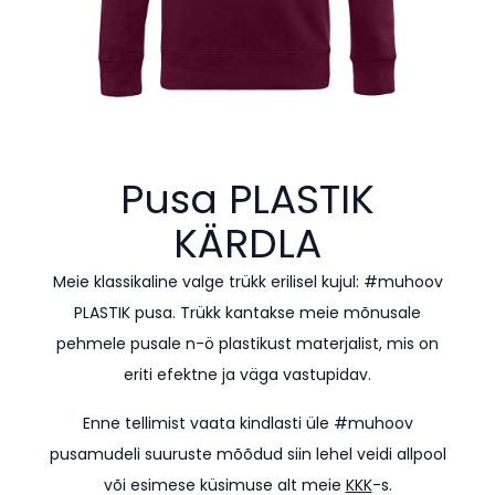
Pusa PLASTIK
KÄRDLA
Meie klassikaline valge trükk erilisel kujul: #muhoov
PLASTIK pusa. Trükk kantakse meie mõnusale
pehmele pusale n-ö plastikust materjalist, mis on
eriti efektne ja väga vastupidav.
Enne tellimist vaata kindlasti üle #muhoov
pusamudeli suuruste mõõdud siin lehel veidi allpool
või esimese küsimuse alt meie
KKK
-s.