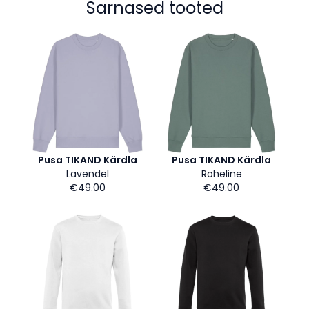
Sarnased tooted
Pusa TIKAND Kärdla
Pusa TIKAND Kärdla
Lavendel
Roheline
€49.00
€49.00