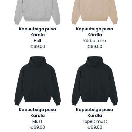
Kapuutsiga pusa
Kapuutsiga pusa
Kärdla
Kärdla
Hall
Kõrbe tolm
€69.00
€69.00
Kapuutsiga pusa
Kapuutsiga pusa
Kärdla
Kärdla
Must
Topelt must
€69.00
€69.00