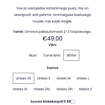
Soe ja vastupidav kohanimega pusa, mis on
seestpoolt eriti pehme. Ümmarguse kaelusega
mudel, mis sobib kõigile.
Tarne
: Omniva pakiautomaati 2-3 tööpäevaga.
€49.00
Värv
Must
Tume kirss
White
Suurus
Unisex XS
Unisex S
Unisex M
Unisex L
Unisex XL
Unisex 2XL
Unisex 3XL
Naiste S
Soovin kinkekarpi
€3.99