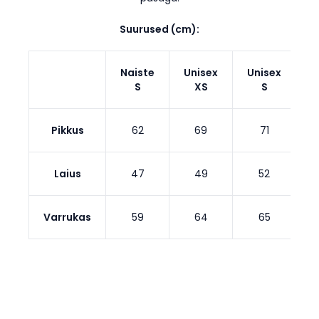
Suurused (cm):
Naiste
Unisex
Unisex
U
S
XS
S
Pikkus
62
69
71
Laius
47
49
52
Varrukas
59
64
65