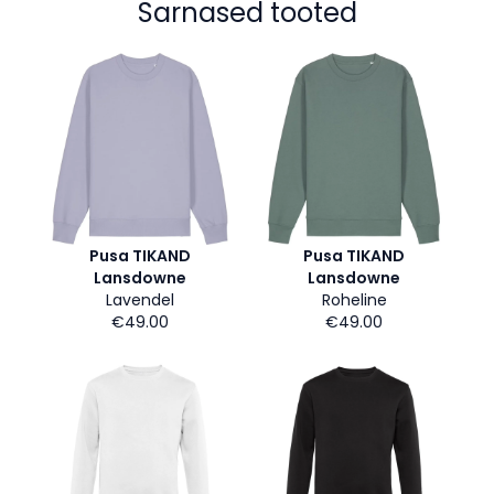
Sarnased tooted
Pusa TIKAND
Pusa TIKAND
Lansdowne
Lansdowne
Lavendel
Roheline
€49.00
€49.00