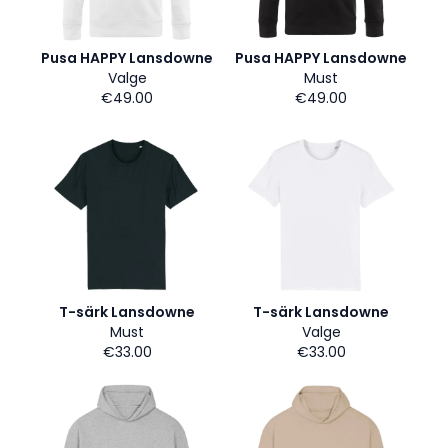
Pusa HAPPY Lansdowne
Pusa HAPPY Lansdowne
Valge
Must
€49.00
€49.00
T-särk Lansdowne
T-särk Lansdowne
Must
Valge
€33.00
€33.00