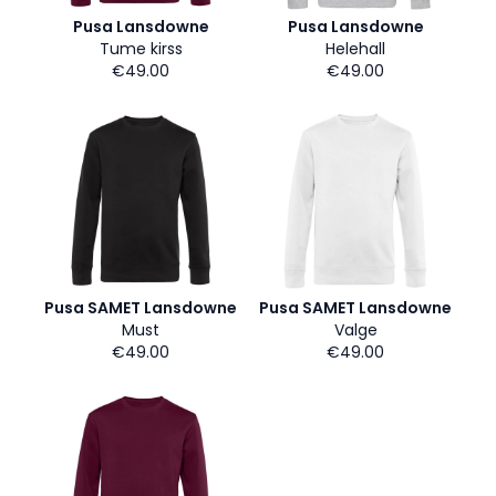
Pusa Lansdowne
Pusa Lansdowne
Tume kirss
Helehall
€49.00
€49.00
Pusa SAMET Lansdowne
Pusa SAMET Lansdowne
Must
Valge
€49.00
€49.00