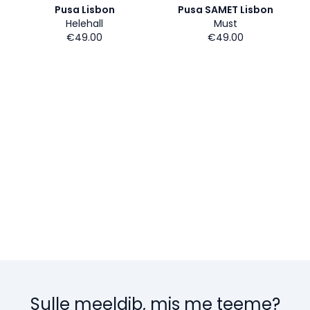
Pusa Lisbon
Pusa SAMET Lisbon
Helehall
Must
€49.00
€49.00
Sulle meeldib, mis me teeme?