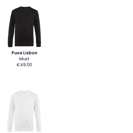
Pusa Lisbon
Must
€49.00