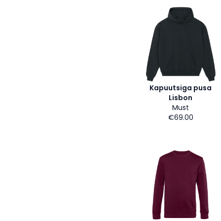
Kapuutsiga pusa
Lisbon
Must
€69.00