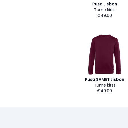
Pusa Lisbon
Tume kirss
€49.00
Pusa SAMET Lisbon
Tume kirss
€49.00