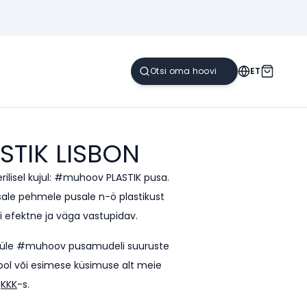
ET
STIK
LISBON
erilisel kujul: #muhoov PLASTIK pusa.
le pehmele pusale n-ö plastikust
ti efektne ja väga vastupidav.
sti üle #muhoov pusamudeli suuruste
pool või esimese küsimuse alt meie
KKK
-s.