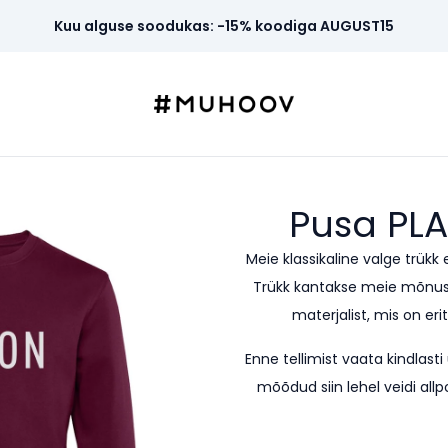
Kuu alguse soodukas: -15% koodiga AUGUST15
Pusa PLA
Meie klassikaline valge trükk 
Trükk kantakse meie mõnusa
materjalist, mis on eri
Enne tellimist vaata kindla
mõõdud siin lehel veidi all