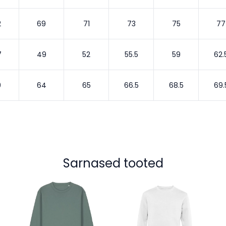
2
69
71
73
75
77
7
49
52
55.5
59
62.
9
64
65
66.5
68.5
69.
Sarnased tooted