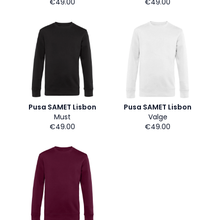
€49.00
€49.00
Pusa SAMET Lisbon
Pusa SAMET Lisbon
Must
Valge
€49.00
€49.00