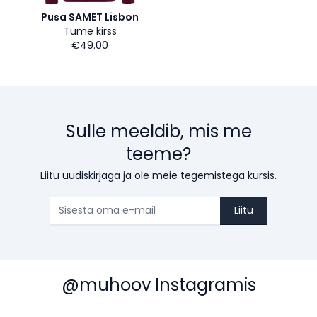
Pusa SAMET Lisbon
Tume kirss
€49.00
Sulle meeldib, mis me
teeme?
Liitu uudiskirjaga ja ole meie tegemistega kursis.
Liitu
@muhoov Instagramis