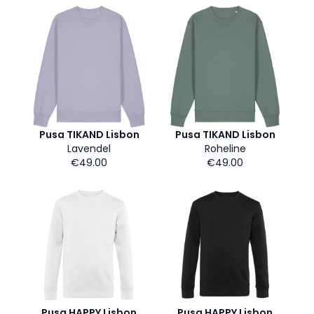
Pusa TIKAND Lisbon
Pusa TIKAND Lisbon
Lavendel
Roheline
€49.00
€49.00
Pusa HAPPY Lisbon
Pusa HAPPY Lisbon