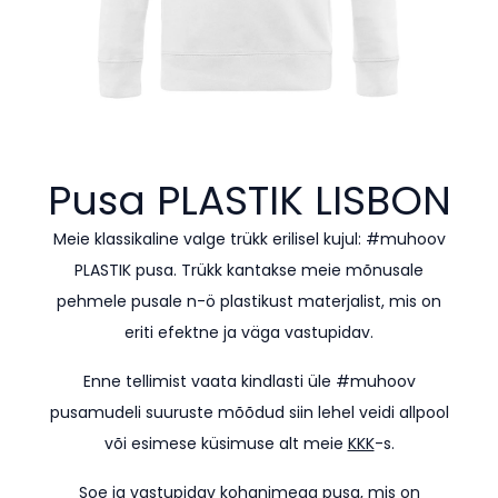
Pusa PLASTIK
LISBON
Meie klassikaline valge trükk erilisel kujul: #muhoov
PLASTIK pusa. Trükk kantakse meie mõnusale
pehmele pusale n-ö plastikust materjalist, mis on
eriti efektne ja väga vastupidav.
Enne tellimist vaata kindlasti üle #muhoov
pusamudeli suuruste mõõdud siin lehel veidi allpool
või esimese küsimuse alt meie
KKK
-s.
Soe ja vastupidav kohanimega pusa, mis on