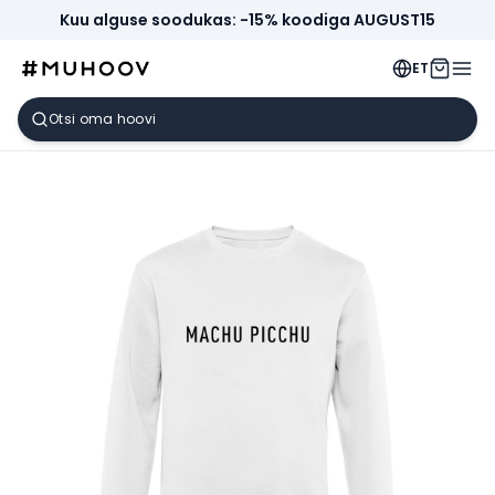
Kuu alguse soodukas: -15% koodiga AUGUST15
ET