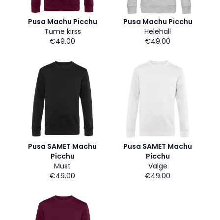
Pusa Machu Picchu
Pusa Machu Picchu
Tume kirss
Helehall
€49.00
€49.00
Pusa SAMET Machu
Pusa SAMET Machu
Picchu
Picchu
Must
Valge
€49.00
€49.00