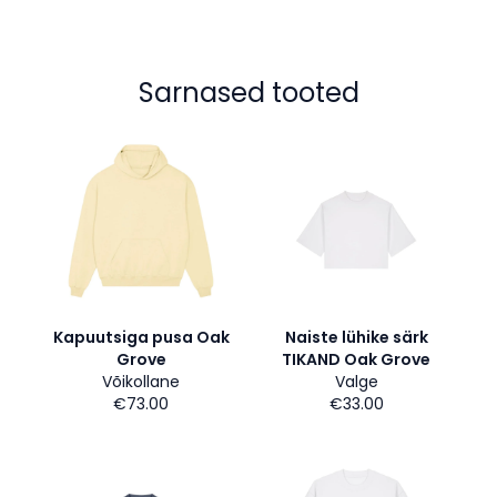
Sarnased tooted
Kapuutsiga pusa Oak
Naiste lühike särk
Grove
TIKAND Oak Grove
Võikollane
Valge
€73.00
€33.00