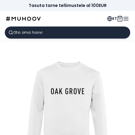
Tasuta tarne tellimustele al 100EUR
ET