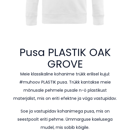
Pusa PLASTIK
OAK
GROVE
Meie klassikaline kohanime trükk erilisel kujul:
#muhoov PLASTIK pusa. Trükk kantakse meie
mõnusale pehmele pusale n-ö plastikust
materjalist, mis on eriti efektne ja väga vastupidav.
Soe ja vastupidav kohanimega pusa, mis on
seestpoolt eriti pehme. Ümmarguse kaelusega
mudel, mis sobib kõigile.