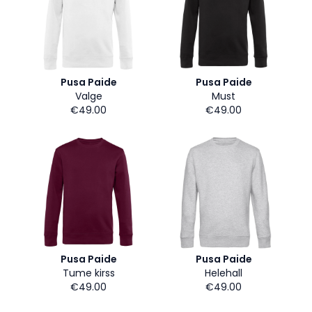
Pusa Paide
Pusa Paide
Valge
Must
€49.00
€49.00
Pusa Paide
Pusa Paide
Tume kirss
Helehall
€49.00
€49.00