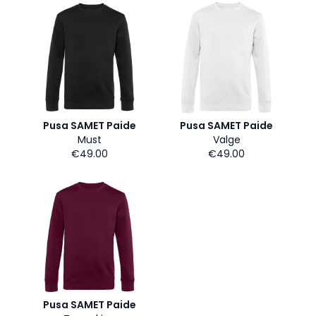
Pusa SAMET Paide
Pusa SAMET Paide
Must
Valge
€49.00
€49.00
Pusa SAMET Paide