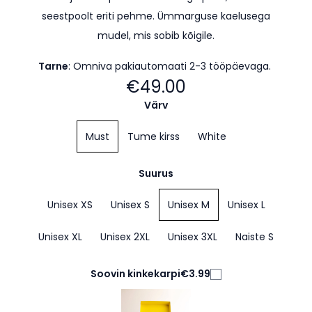
seestpoolt eriti pehme. Ümmarguse kaelusega
mudel, mis sobib kõigile.
Tarne
: Omniva pakiautomaati 2-3 tööpäevaga.
€49.00
Värv
Must
Tume kirss
White
Suurus
Unisex XS
Unisex S
Unisex M
Unisex L
Unisex XL
Unisex 2XL
Unisex 3XL
Naiste S
Soovin kinkekarpi
€3.99