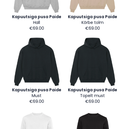
Kapuutsiga pusa Paide
Kapuutsiga pusa Paide
Hall
Kõrbe tolm
€69.00
€69.00
Kapuutsiga pusa Paide
Kapuutsiga pusa Paide
Must
Topelt must
€69.00
€69.00