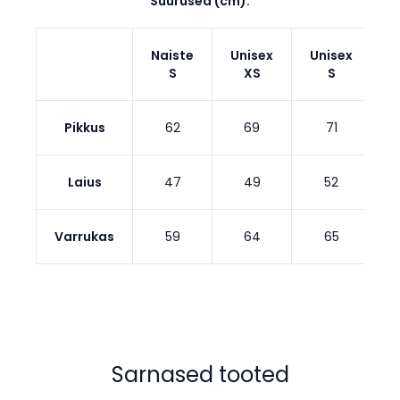
Suurused (cm):
Naiste
Unisex
Unisex
U
S
XS
S
Pikkus
62
69
71
Laius
47
49
52
Varrukas
59
64
65
Sarnased tooted