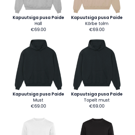
Kapuutsiga pusa Paide
Kapuutsiga pusa Paide
Hall
Kõrbe tolm
€69.00
€69.00
Kapuutsiga pusa Paide
Kapuutsiga pusa Paide
Must
Topelt must
€69.00
€69.00