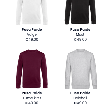
Pusa Paide
Pusa Paide
Valge
Must
€49.00
€49.00
Pusa Paide
Pusa Paide
Tume kirss
Helehall
€49.00
€49.00