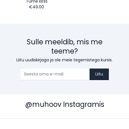
Tume kirss
€49.00
Sulle meeldib, mis me
teeme?
Liitu uudiskirjaga ja ole meie tegemistega kursis.
Liitu
@muhoov Instagramis