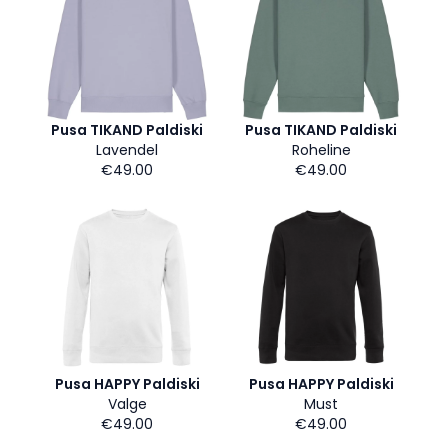
Pusa TIKAND Paldiski
Pusa TIKAND Paldiski
Lavendel
Roheline
€49.00
€49.00
Pusa HAPPY Paldiski
Pusa HAPPY Paldiski
Valge
Must
€49.00
€49.00