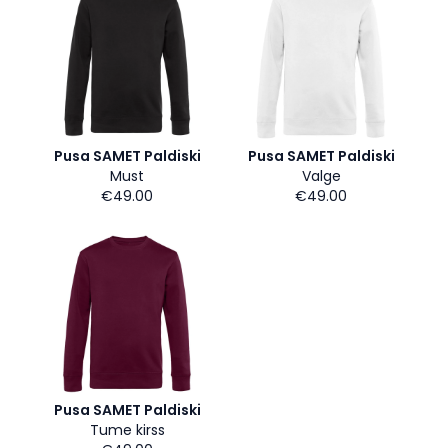
Pusa SAMET Paldiski
Pusa SAMET Paldiski
Must
Valge
€49.00
€49.00
Pusa SAMET Paldiski
Tume kirss