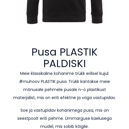
Pusa PLASTIK
PALDISKI
Meie klassikaline kohanime trükk erilisel kujul:
#muhoov PLASTIK pusa. Trükk kantakse meie
mõnusale pehmele pusale n-ö plastikust
materjalist, mis on eriti efektne ja väga vastupidav.
Soe ja vastupidav kohanimega pusa, mis on
seestpoolt eriti pehme. Ümmarguse kaelusega
mudel, mis sobib kõigile.