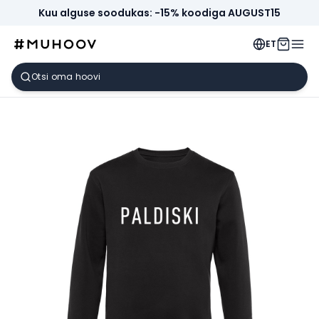
Kuu alguse soodukas: -15% koodiga AUGUST15
ET