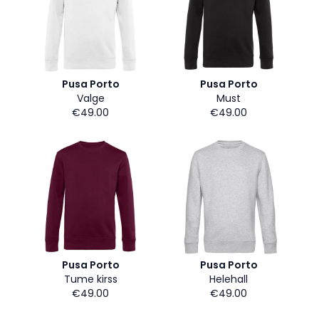
Pusa Porto
Pusa Porto
Valge
Must
€49.00
€49.00
Pusa Porto
Pusa Porto
Tume kirss
Helehall
€49.00
€49.00