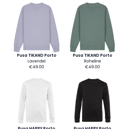
Pusa TIKAND Porto
Pusa TIKAND Porto
Lavendel
Roheline
€49.00
€49.00
Pusa HAPPY Porto
Pusa HAPPY Porto