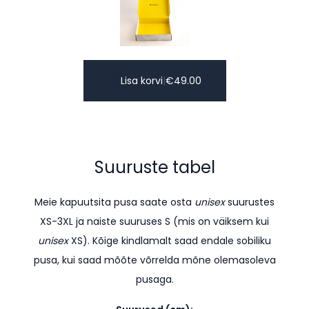
Lisa korvi
|
€
49.00
Suuruste tabel
Meie kapuutsita pusa saate osta
unisex
suurustes
XS-3XL ja naiste suuruses S (mis on väiksem kui
unisex
XS). K
õige kindlamalt saad endale sobiliku
pusa, kui saad mõõte võrrelda mõne olemasoleva
pusaga.