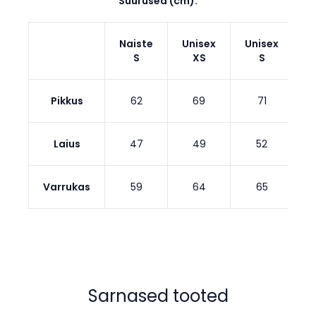
Suurused (cm):
Naiste
Unisex
Unisex
U
S
XS
S
Pikkus
62
69
71
Laius
47
49
52
Varrukas
59
64
65
Sarnased tooted