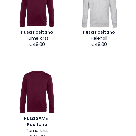
Pusa Positano
Pusa Positano
Tume kirss
Helehall
€49.00
€49.00
Pusa SAMET
Positano
Tume kirss