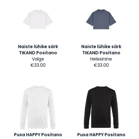
Naiste lühike särk
Naiste lühike särk
TIKAND Positano
TIKAND Positano
Valge
Helesinine
€33.00
€33.00
Pusa HAPPY Positano
Pusa HAPPY Positano