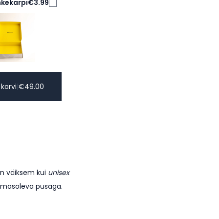
nkekarpi
€3.99
 korvi
|
€
49.00
on väiksem kui
unisex
lemasoleva pusaga.