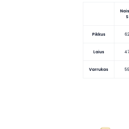
Nai
S
Pikkus
6
Laius
4
Varrukas
5