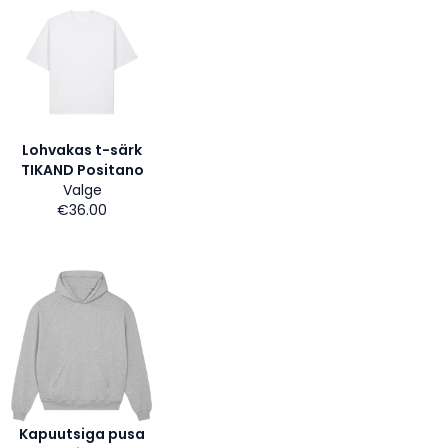
Lohvakas t-särk
TIKAND Positano
Valge
€36.00
Kapuutsiga pusa