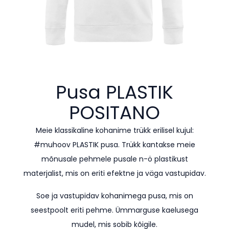
Pusa PLASTIK
POSITANO
Meie klassikaline kohanime trükk erilisel kujul:
#muhoov PLASTIK pusa. Trükk kantakse meie
mõnusale pehmele pusale n-ö plastikust
materjalist, mis on eriti efektne ja väga vastupidav.
Soe ja vastupidav kohanimega pusa, mis on
seestpoolt eriti pehme. Ümmarguse kaelusega
mudel, mis sobib kõigile.