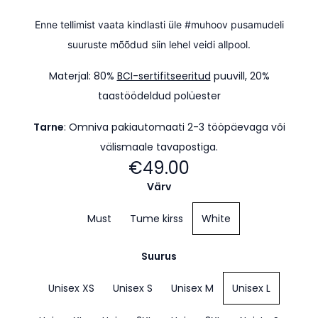
Enne tellimist vaata kindlasti üle #muhoov pusamudeli
suuruste mõõdud siin lehel veidi allpool.
Materjal: 80%
BCI-sertifitseeritud
puuvill, 20%
taastöödeldud polüester
Tarne
: Omniva pakiautomaati 2-3 tööpäevaga
või
välismaale tavapostiga.
€49.00
Värv
Must
Tume kirss
White
Suurus
Unisex XS
Unisex S
Unisex M
Unisex L