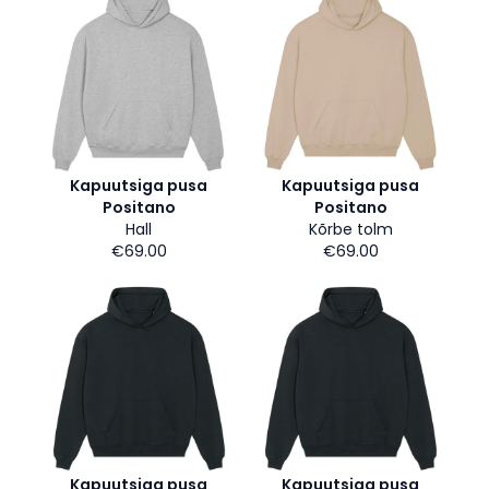
Kapuutsiga pusa
Kapuutsiga pusa
Positano
Positano
Hall
Kõrbe tolm
€69.00
€69.00
Kapuutsiga pusa
Kapuutsiga pusa