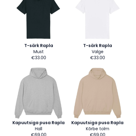
T-särk Rapla
T-särk Rapla
Must
Valge
€33.00
€33.00
Kapuutsiga pusa Rapla
Kapuutsiga pusa Rapla
Hall
Kõrbe tolm
€69.00
€69.00