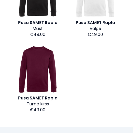
Pusa SAMET Rapla
Pusa SAMET Rapla
Must
Valge
€49.00
€49.00
Pusa SAMET Rapla
Tume kirss
€49.00