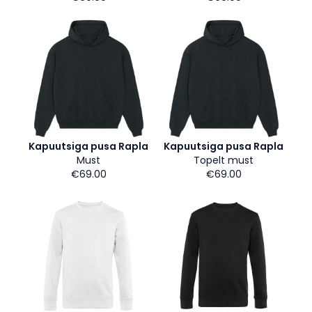
Kapuutsiga pusa Rapla
Kapuutsiga pusa Rapla
Must
Topelt must
€69.00
€69.00