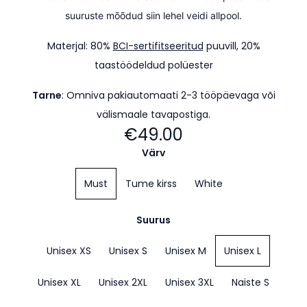
suuruste mõõdud siin lehel veidi allpool.
Materjal: 80%
BCI-sertifitseeritud
puuvill, 20%
taastöödeldud polüester
Tarne
: Omniva pakiautomaati 2-3 tööpäevaga
või
välismaale tavapostiga.
€49.00
Värv
Must
Tume kirss
White
Suurus
Unisex XS
Unisex S
Unisex M
Unisex L
Unisex XL
Unisex 2XL
Unisex 3XL
Naiste S