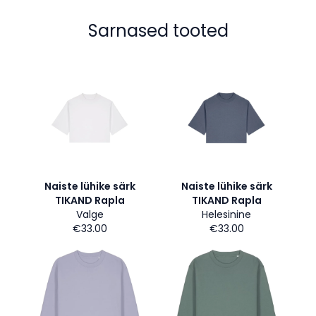
Sarnased tooted
Naiste lühike särk
Naiste lühike särk
TIKAND Rapla
TIKAND Rapla
Valge
Helesinine
€33.00
€33.00