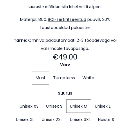
suuruste mõõdud siin lehel veidi allpool.
Materjal: 80%
BCI-sertifitseeritud
puuvill, 20%
taastöödeldud polüester
Tarne
: Omniva pakiautomaati 2-3 tööpäevaga
või
välismaale tavapostiga.
€49.00
Värv
Must
Tume kirss
White
Suurus
Unisex XS
Unisex S
Unisex M
Unisex L
Unisex XL
Unisex 2XL
Unisex 3XL
Naiste S