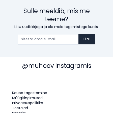
Sulle meeldib, mis me
teeme?
Liitu uudiskirjaga ja ole meie tegemistega kursis.
Liitu
@muhoov Instagramis
Kauba tagastamine
Müügitingimused
Privaatsuspoliitika
Toetajad
Kontakt