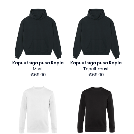
Kapuutsiga pusa Rapla
Kapuutsiga pusa Rapla
Must
Topelt must
€69.00
€69.00