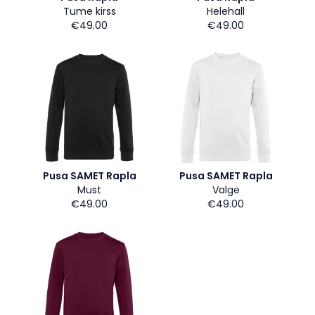
Tume kirss
Helehall
€49.00
€49.00
Pusa SAMET Rapla
Pusa SAMET Rapla
Must
Valge
€49.00
€49.00