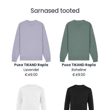
Sarnased tooted
Pusa TIKAND Rapla
Pusa TIKAND Rapla
Lavendel
Roheline
€49.00
€49.00