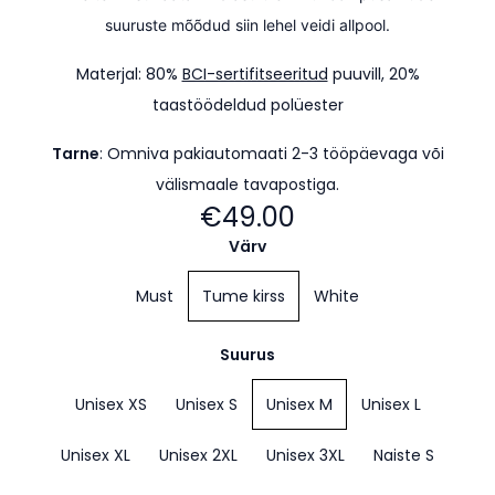
suuruste mõõdud siin lehel veidi allpool.
Materjal: 80%
BCI-sertifitseeritud
puuvill, 20%
taastöödeldud polüester
Tarne
: Omniva pakiautomaati 2-3 tööpäevaga
või
välismaale tavapostiga.
€49.00
Värv
Must
Tume kirss
White
Suurus
Unisex XS
Unisex S
Unisex M
Unisex L
Unisex XL
Unisex 2XL
Unisex 3XL
Naiste S