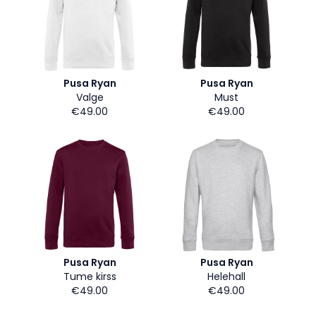
Pusa Ryan
Pusa Ryan
Valge
Must
€49.00
€49.00
Pusa Ryan
Pusa Ryan
Tume kirss
Helehall
€49.00
€49.00