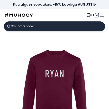
Kuu alguse soodukas: -15% koodiga AUGUST15
ET