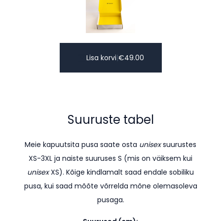
Lisa korvi
|
€
49.00
Suuruste tabel
Meie kapuutsita pusa saate osta
unisex
suurustes
XS-3XL ja naiste suuruses S (mis on väiksem kui
unisex
XS). K
õige kindlamalt saad endale sobiliku
pusa, kui saad mõõte võrrelda mõne olemasoleva
pusaga.