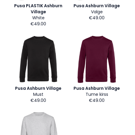
Pusa PLASTIK Ashburn
Pusa Ashburn Village
Village
Valge
White
€49.00
€49.00
Pusa Ashburn Village
Pusa Ashburn Village
Must
Tume kirss
€49.00
€49.00