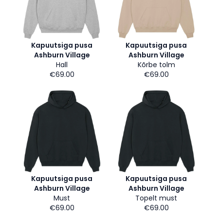
Kapuutsiga pusa
Kapuutsiga pusa
Ashburn Village
Ashburn Village
Hall
Kõrbe tolm
€69.00
€69.00
Kapuutsiga pusa
Kapuutsiga pusa
Ashburn Village
Ashburn Village
Must
Topelt must
€69.00
€69.00