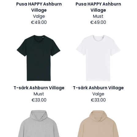
Pusa HAPPY Ashburn
Pusa HAPPY Ashburn
Village
Village
Valge
Must
€49.00
€49.00
T-särk Ashburn Village
T-särk Ashburn Village
Must
Valge
€33.00
€33.00