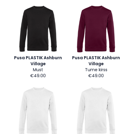
Pusa PLASTIK Ashburn
Pusa PLASTIK Ashburn
Village
Village
Must
Tume kirss
€49.00
€49.00