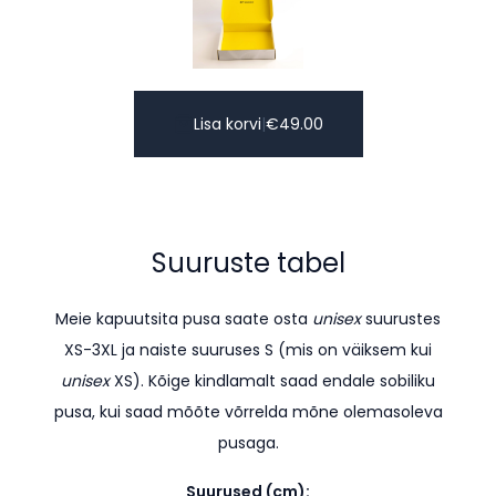
Lisa korvi
|
€
49.00
Suuruste tabel
Meie kapuutsita pusa saate osta
unisex
suurustes
XS-3XL ja naiste suuruses S (mis on väiksem kui
unisex
XS). K
õige kindlamalt saad endale sobiliku
pusa, kui saad mõõte võrrelda mõne olemasoleva
pusaga.
Suurused (cm):