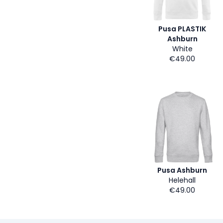
Pusa PLASTIK
Ashburn
White
€49.00
Pusa Ashburn
Helehall
€49.00