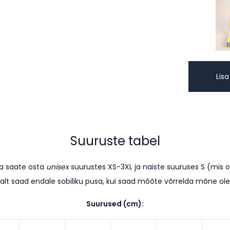
Lisa
Suuruste tabel
sa saate osta
unisex
suurustes XS-3XL ja naiste suuruses S (mis 
alt saad endale sobiliku pusa, kui saad mõõte võrrelda mõne o
Suurused (cm):