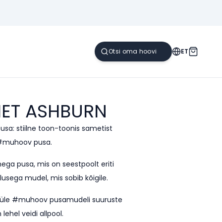
ET
ET
ASHBURN
sa: stiilne toon-toonis sametist
 #muhoov pusa.
ega pusa, mis on seestpoolt eriti
ega mudel, mis sobib kõigile.
sti üle #muhoov pusamudeli suuruste
lehel veidi allpool.