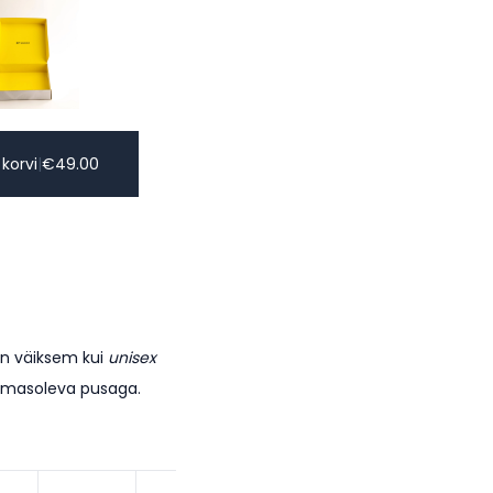
 korvi
|
€
49.00
on väiksem kui
unisex
lemasoleva pusaga.