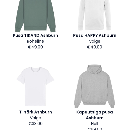
Pusa TIKAND Ashburn
Pusa HAPPY Ashburn
Roheline
Valge
€49.00
€49.00
T-särk Ashburn
Kapuutsiga pusa
Valge
Ashburn
€33.00
Hall
€69.00