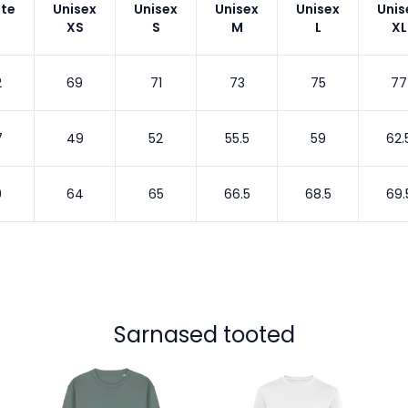
ste
Unisex
Unisex
Unisex
Unisex
Unis
XS
S
M
L
XL
2
69
71
73
75
77
7
49
52
55.5
59
62.
9
64
65
66.5
68.5
69.
Sarnased tooted