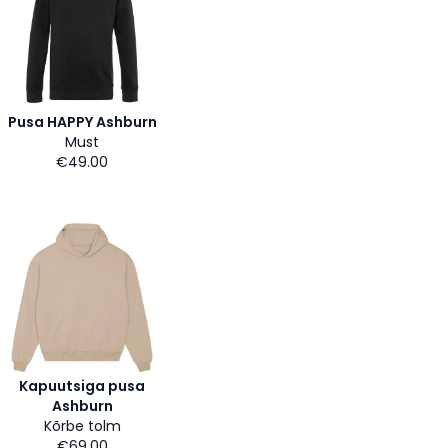
Pusa HAPPY Ashburn
Must
€49.00
Kapuutsiga pusa
Ashburn
Kõrbe tolm
€69.00