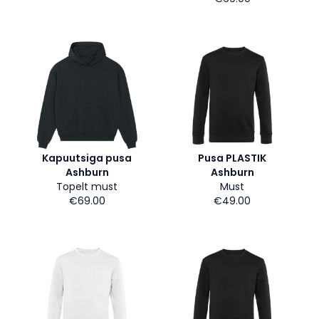
Kapuutsiga pusa
Pusa PLASTIK
Ashburn
Ashburn
Topelt must
Must
€69.00
€49.00