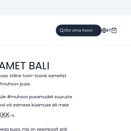
ET
SAMET
BALI
sa: stiilne toon-toonis sametist
 #muhoov pusa.
sti üle #muhoov pusamudeli suuruste
pool või esimese küsimuse alt meie
KKK
-s.
ega pusa, mis on seestpoolt eriti