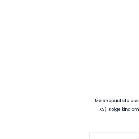
Meie kapuutsita pu
XS). K
õige kindlam