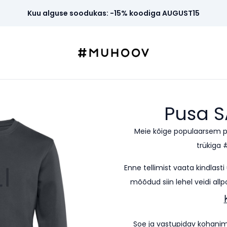
Kuu alguse soodukas: -15% koodiga AUGUST15
Pusa 
Meie kõige populaarsem pu
trükiga
Enne tellimist vaata kindla
mõõdud siin lehel veidi all
Soe ja vastupidav kohanim