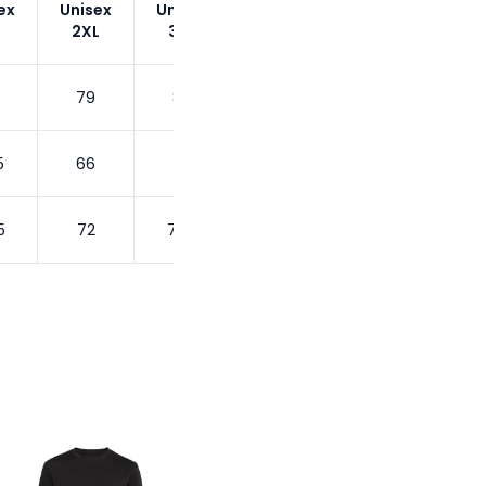
ex
Unisex
Unisex
2XL
3XL
79
80
5
66
70
5
72
72.5