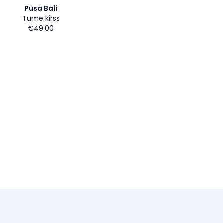
Pusa Bali
Tume kirss
€49.00