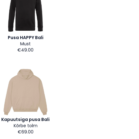
Pusa HAPPY Bali
Must
€49.00
Kapuutsiga pusa Bali
Kõrbe tolm
€69.00