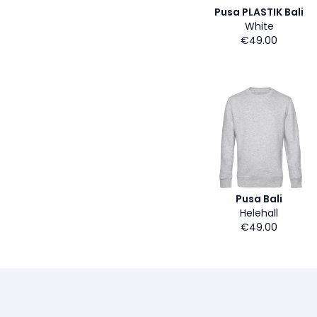
Pusa PLASTIK Bali
White
€49.00
Pusa Bali
Helehall
€49.00