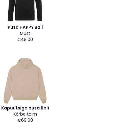
Pusa HAPPY Bali
Must
€49.00
Kapuutsiga pusa Bali
Kõrbe tolm
€69.00