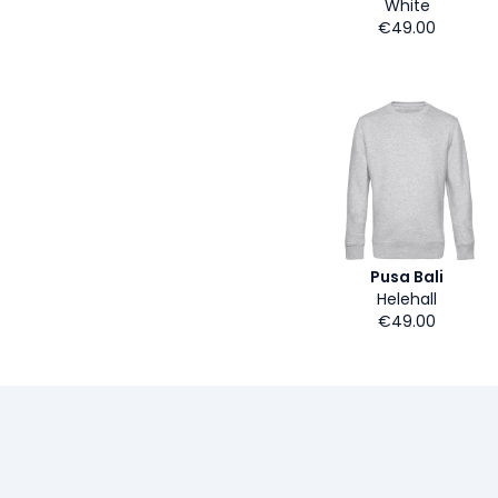
White
€49.00
Pusa Bali
Helehall
€49.00