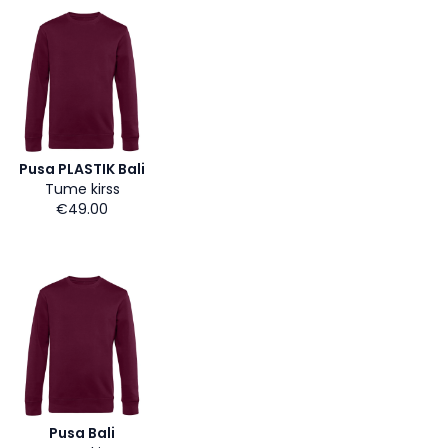
Pusa PLASTIK Bali
Tume kirss
€49.00
Pusa Bali