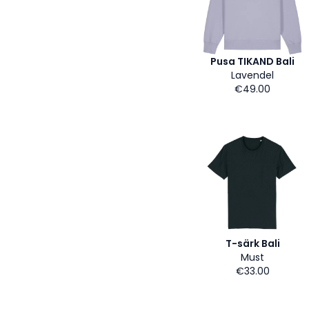
Pusa TIKAND Bali
Lavendel
€49.00
T-särk Bali
Must
€33.00