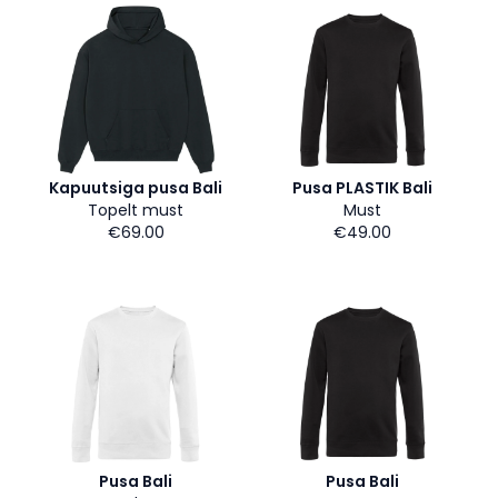
Kapuutsiga pusa Bali
Pusa PLASTIK Bali
Topelt must
Must
€69.00
€49.00
Pusa Bali
Pusa Bali