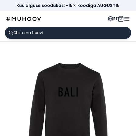
Kuu alguse soodukas: -15% koodiga AUGUST15
ET