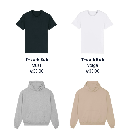
T-särk Bali
T-särk Bali
Must
Valge
€33.00
€33.00