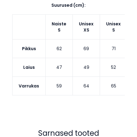
Suurused (cm):
Naiste
Unisex
Unisex
U
S
XS
S
Pikkus
62
69
71
Laius
47
49
52
Varrukas
59
64
65
Sarnased tooted