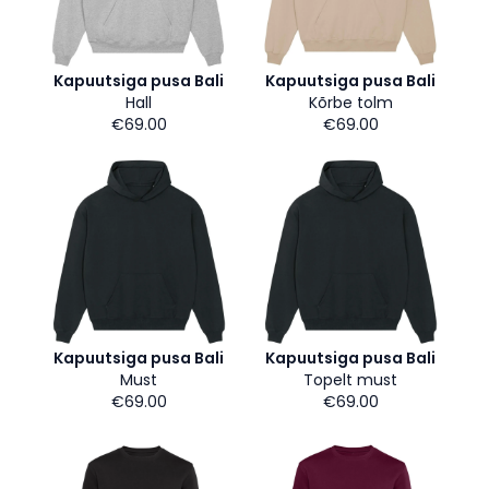
Kapuutsiga pusa Bali
Kapuutsiga pusa Bali
Hall
Kõrbe tolm
€69.00
€69.00
Kapuutsiga pusa Bali
Kapuutsiga pusa Bali
Must
Topelt must
€69.00
€69.00