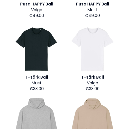
Pusa HAPPY Bali
Pusa HAPPY Bali
Valge
Must
€49.00
€49.00
T-särk Bali
T-särk Bali
Must
Valge
€33.00
€33.00