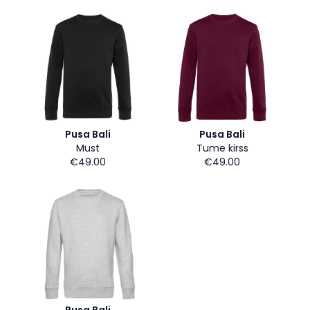
Pusa Bali
Pusa Bali
Must
Tume kirss
€49.00
€49.00