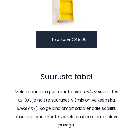
Lisa korvi
|
€
49.00
Suuruste tabel
Meie kapuutsita pusa saate osta
unisex
suurustes
XS-3XL ja naiste suuruses S (mis on väiksem kui
unisex
XS). K
õige kindlamalt saad endale sobiliku
pusa, kui saad mõõte võrrelda mõne olemasoleva
pusaga.