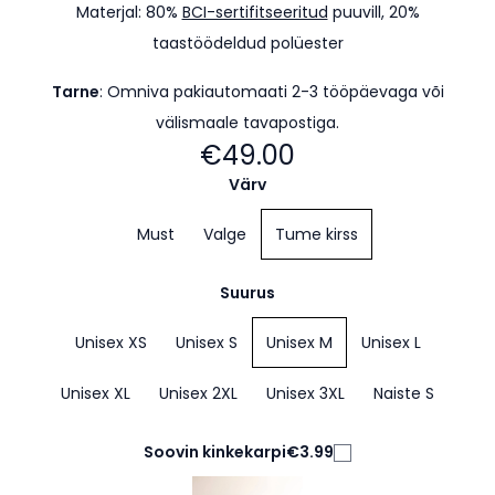
Materjal: 80%
BCI-sertifitseeritud
puuvill, 20%
taastöödeldud polüester
Tarne
: Omniva pakiautomaati 2-3 tööpäevaga
või
välismaale tavapostiga.
€49.00
Värv
Must
Valge
Tume kirss
Suurus
Unisex XS
Unisex S
Unisex M
Unisex L
Unisex XL
Unisex 2XL
Unisex 3XL
Naiste S
Soovin kinkekarpi
€3.99