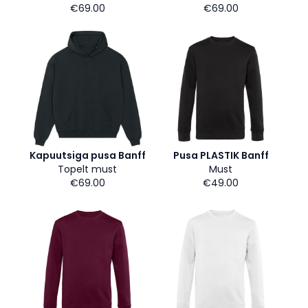
€69.00
€69.00
Kapuutsiga pusa Banff
Pusa PLASTIK Banff
Topelt must
Must
€69.00
€49.00