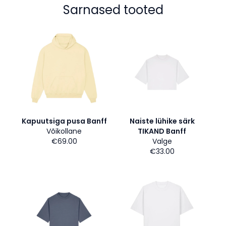
Sarnased tooted
Kapuutsiga pusa Banff
Naiste lühike särk
Võikollane
TIKAND Banff
€69.00
Valge
€33.00