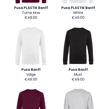
Pusa PLASTIK Banff
Pusa PLASTIK Banff
Tume kirss
White
€49.00
€49.00
Pusa Banff
Pusa Banff
Valge
Must
€49.00
€49.00