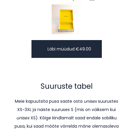
Läbi müüdud
|
€
49.00
Suuruste tabel
Meie kapuutsita pusa saate osta
unisex
suurustes
XS-3XL ja naiste suuruses S (mis on väiksem kui
unisex
XS). K
õige kindlamalt saad endale sobiliku
pusa, kui saad mõõte võrrelda mõne olemasoleva