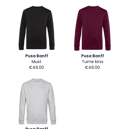
Pusa Banff
Pusa Banff
Must
Tume kirss
€49.00
€49.00