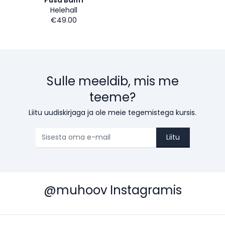
Pusa Banff
Helehall
€49.00
Sulle meeldib, mis me
teeme?
Liitu uudiskirjaga ja ole meie tegemistega kursis.
Liitu
@muhoov Instagramis