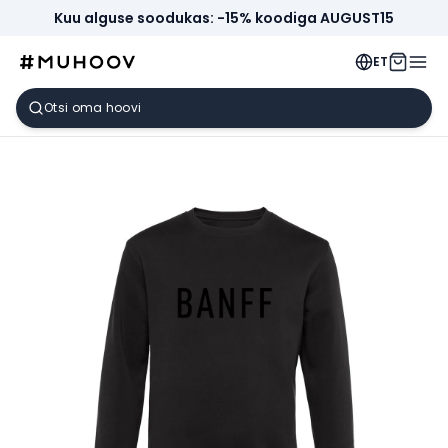
Kuu alguse soodukas: -15% koodiga AUGUST15
ET