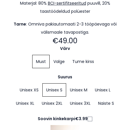
Materjal: 80%
BCI-sertifitseeritud
puuvill, 20%
taastöödeldud polüester
Tarne
: Omniva pakiautomaati 2-3 tööpäevaga
või
välismaale tavapostiga.
€49.00
Värv
Must
Valge
Tume kirss
Suurus
Unisex XS
Unisex S
Unisex M
Unisex L
Unisex XL
Unisex 2XL
Unisex 3XL
Naiste S
Soovin kinkekarpi
€3.99