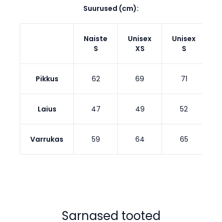
Suurused (cm):
Naiste
Unisex
Unisex
U
S
XS
S
Pikkus
62
69
71
Laius
47
49
52
Varrukas
59
64
65
Sarnased tooted