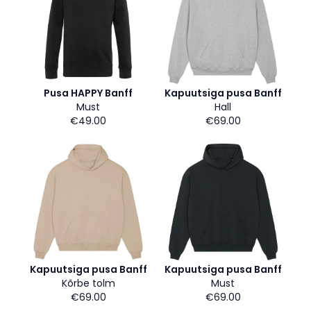
Pusa HAPPY Banff
Kapuutsiga pusa Banff
Must
Hall
€49.00
€69.00
Kapuutsiga pusa Banff
Kapuutsiga pusa Banff
Kõrbe tolm
Must
€69.00
€69.00