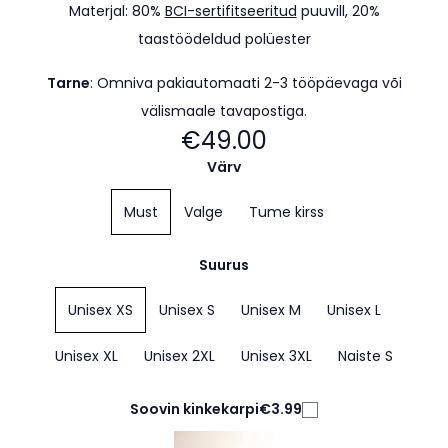
Materjal: 80%
BCI-sertifitseeritud
puuvill, 20%
taastöödeldud polüester
Tarne
: Omniva pakiautomaati 2-3 tööpäevaga
või
välismaale tavapostiga.
€49.00
Värv
Must
Valge
Tume kirss
Suurus
Unisex XS
Unisex S
Unisex M
Unisex L
Unisex XL
Unisex 2XL
Unisex 3XL
Naiste S
Soovin kinkekarpi
€3.99