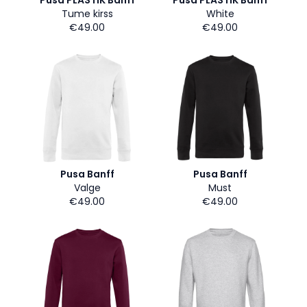
Pusa PLASTIK Banff
Pusa PLASTIK Banff
Tume kirss
White
€49.00
€49.00
Pusa Banff
Pusa Banff
Valge
Must
€49.00
€49.00