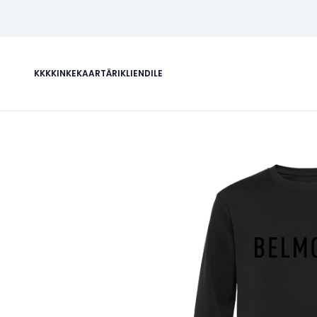
KKK
KINKEKAART
ÄRIKLIENDILE