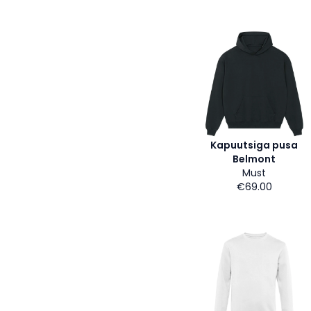
Kapuutsiga pusa
Belmont
Must
€69.00