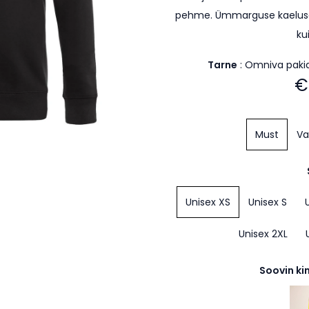
pehme. Ümmarguse kaeluseg
ku
Tarne
: Omniva paki
€
Must
Va
Unisex XS
Unisex S
Unisex 2XL
Soovin ki