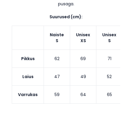
pusaga.
Suurused (cm):
Naiste
Unisex
Unisex
U
S
XS
S
Pikkus
62
69
71
Laius
47
49
52
Varrukas
59
64
65