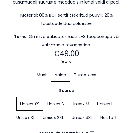
pusamudeli suuruste mõõdud siin lehel veidi allpool.
Materjal: 80%
BCI-sertifitseeritud
puuvill, 20%
taastöödeldud polüester
Tarne
: Omniva pakiautomaati 2-3 tööpäevaga
või
välismaale tavapostiga.
€49.00
Värv
Must
Valge
Tume kirss
Suurus
Unisex XS
Unisex S
Unisex M
Unisex L
Unisex XL
Unisex 2XL
Unisex 3XL
Naiste S