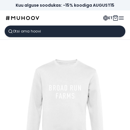
Kuu alguse soodukas: -15% koodiga AUGUST15
ET