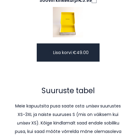
Soovin kinkekarpi
€3.99
Lisa korvi
|
€
49.00
Suuruste tabel
Meie kapuutsita pusa saate osta
unisex
suurustes
XS-3XL ja naiste suuruses S (mis on väiksem kui
unisex
XS). K
õige kindlamalt saad endale sobiliku
pusa, kui saad mõõte võrrelda mõne olemasoleva