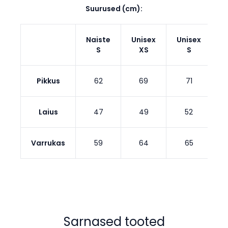
Suurused (cm):
Naiste
Unisex
Unisex
U
S
XS
S
Pikkus
62
69
71
Laius
47
49
52
Varrukas
59
64
65
Sarnased tooted