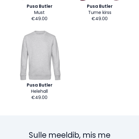
Pusa Butler
Pusa Butler
Must
Tume kirss
€49.00
€49.00
Pusa Butler
Helehall
€49.00
Sulle meeldib, mis me