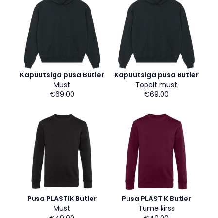
Kapuutsiga pusa Butler
Kapuutsiga pusa Butler
Must
Topelt must
€69.00
€69.00
Pusa PLASTIK Butler
Pusa PLASTIK Butler
Must
Tume kirss