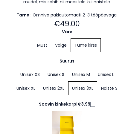
mudel, mis sobib nii meestele kui naistele.
Tarne
: Omniva pakiautomaati 2-3 tööpäevaga.
€49.00
Värv
Must
Valge
Tume kirss
Suurus
Unisex XS
Unisex S
Unisex M
Unisex L
Unisex XL
Unisex 2XL
Unisex 3XL
Naiste S
Soovin kinkekarpi
€3.99