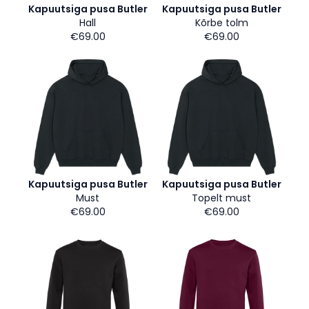
Kapuutsiga pusa Butler
Kapuutsiga pusa Butler
Hall
Kõrbe tolm
€69.00
€69.00
Kapuutsiga pusa Butler
Kapuutsiga pusa Butler
Must
Topelt must
€69.00
€69.00