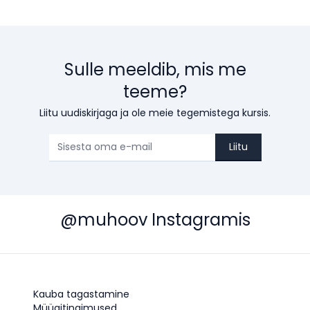
Sulle meeldib, mis me
teeme?
Liitu uudiskirjaga ja ole meie tegemistega kursis.
Liitu
@muhoov Instagramis
Kauba tagastamine
Müügitingimused