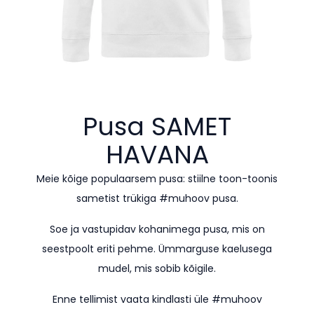
Pusa SAMET
HAVANA
Meie kõige populaarsem pusa: stiilne toon-toonis
sametist trükiga #muhoov pusa.
Soe ja vastupidav kohanimega pusa, mis on
seestpoolt eriti pehme. Ümmarguse kaelusega
mudel, mis sobib kõigile.
Enne tellimist vaata kindlasti üle #muhoov