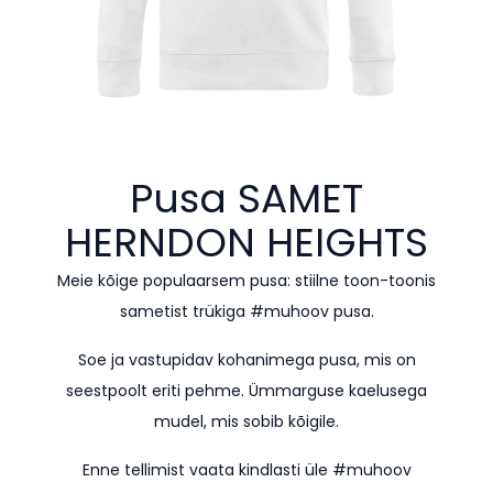
Pusa SAMET
HERNDON HEIGHTS
Meie kõige populaarsem pusa: stiilne toon-toonis
sametist trükiga #muhoov pusa.
Soe ja vastupidav kohanimega pusa, mis on
seestpoolt eriti pehme. Ümmarguse kaelusega
mudel, mis sobib kõigile.
Enne tellimist vaata kindlasti üle #muhoov