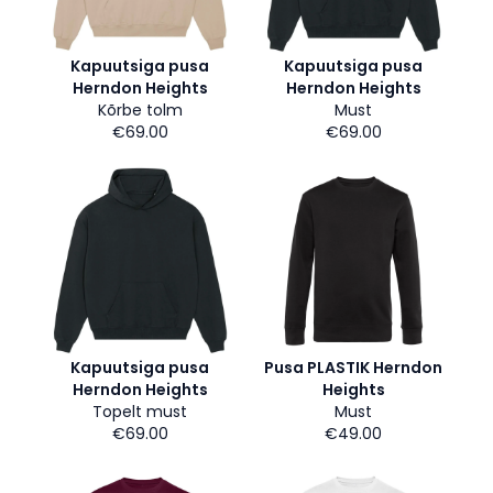
Kapuutsiga pusa
Kapuutsiga pusa
Herndon Heights
Herndon Heights
Kõrbe tolm
Must
€69.00
€69.00
Kapuutsiga pusa
Pusa PLASTIK Herndon
Herndon Heights
Heights
Topelt must
Must
€69.00
€49.00