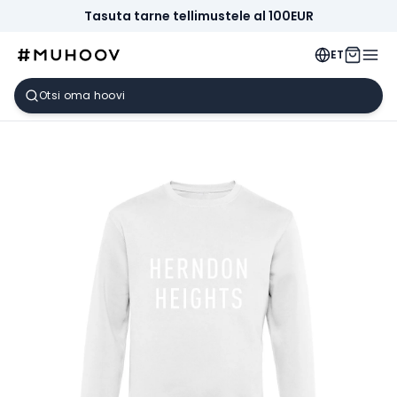
Tasuta tarne tellimustele al 100EUR
ET