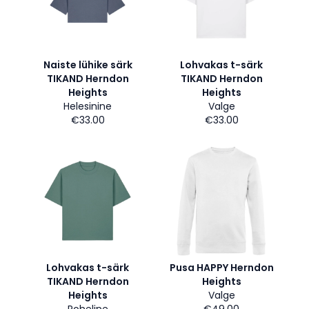
Naiste lühike särk
Lohvakas t-särk
TIKAND Herndon
TIKAND Herndon
Heights
Heights
Helesinine
Valge
€33.00
€33.00
Lohvakas t-särk
Pusa HAPPY Herndon
TIKAND Herndon
Heights
Heights
Valge