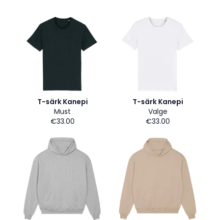
T-särk Kanepi
T-särk Kanepi
Must
Valge
€33.00
€33.00