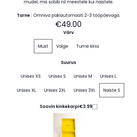
mudel, mis sobib nii meestele kui naistele.
Tarne
: Omniva pakiautomaati 2-3 tööpäevaga.
€49.00
Värv
Must
Valge
Tume kirss
Suurus
Unisex XS
Unisex S
Unisex M
Unisex L
Unisex XL
Unisex 2XL
Unisex 3XL
Naiste S
Soovin kinkekarpi
€3.99