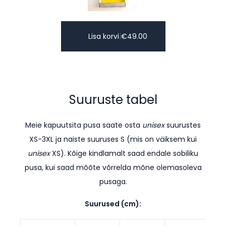
Lisa korvi
|
€
49.00
Suuruste tabel
Meie kapuutsita pusa saate osta
unisex
suurustes
XS-3XL ja naiste suuruses S (mis on väiksem kui
unisex
XS). K
õige kindlamalt saad endale sobiliku
pusa, kui saad mõõte võrrelda mõne olemasoleva
pusaga.
Suurused (cm):