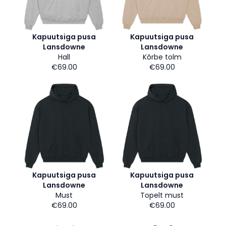
Kapuutsiga pusa
Kapuutsiga pusa
Lansdowne
Lansdowne
Hall
Kõrbe tolm
€69.00
€69.00
Kapuutsiga pusa
Kapuutsiga pusa
Lansdowne
Lansdowne
Must
Topelt must
€69.00
€69.00