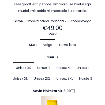
seestpoolt eriti pehme. Ümmarguse kaelusega
mudel, mis sobib nii meestele kui naistele.
Tarne
: Omniva pakiautomaati 2-3 tööpäevaga.
€49.00
Värv
Must
Valge
Tume kirss
Suurus
Unisex XS
Unisex S
Unisex M
Unisex L
Unisex XL
Unisex 2XL
Unisex 3XL
Naiste S
Soovin kinkekarpi
€3.99