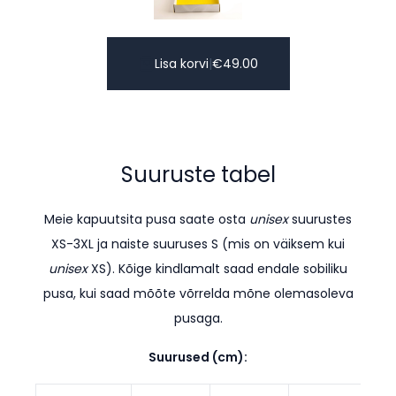
Lisa korvi
|
€
49.00
Suuruste tabel
Meie kapuutsita pusa saate osta
unisex
suurustes
XS-3XL ja naiste suuruses S (mis on väiksem kui
unisex
XS). K
õige kindlamalt saad endale sobiliku
pusa, kui saad mõõte võrrelda mõne olemasoleva
pusaga.
Suurused (cm):