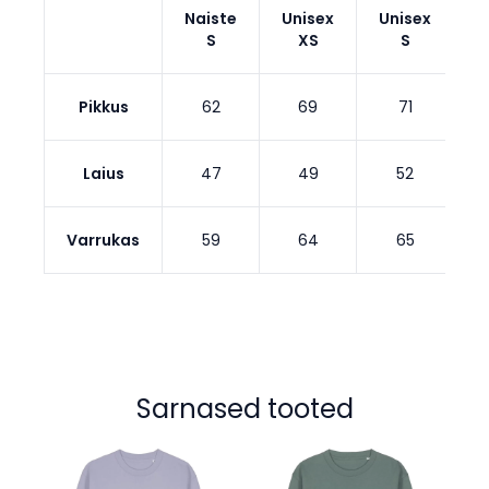
Naiste
Unisex
Unisex
U
S
XS
S
Pikkus
62
69
71
Laius
47
49
52
Varrukas
59
64
65
Sarnased tooted