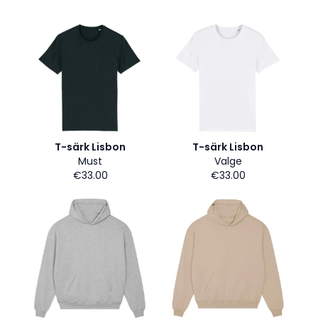
T-särk Lisbon
T-särk Lisbon
Must
Valge
€33.00
€33.00