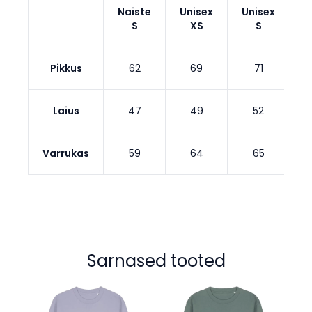
Naiste
Unisex
Unisex
U
S
XS
S
Pikkus
62
69
71
Laius
47
49
52
Varrukas
59
64
65
Sarnased tooted