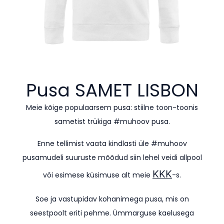
Pusa SAMET
LISBON
Meie kõige populaarsem pusa: stiilne toon-toonis
sametist trükiga #muhoov pusa.
Enne tellimist vaata kindlasti üle #muhoov
pusamudeli suuruste mõõdud siin lehel veidi allpool
KKK
või esimese küsimuse alt meie
-s.
Soe ja vastupidav kohanimega pusa, mis on
seestpoolt eriti pehme. Ümmarguse kaelusega