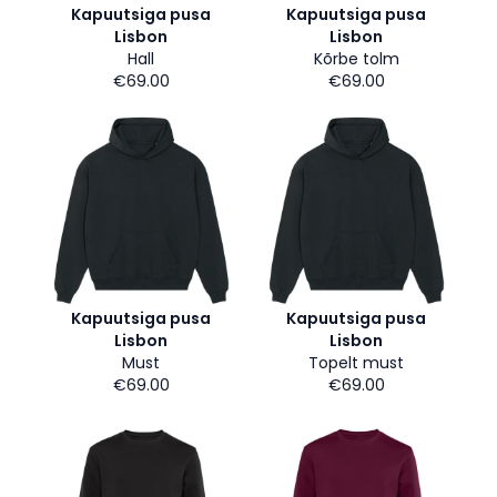
Kapuutsiga pusa
Kapuutsiga pusa
Lisbon
Lisbon
Hall
Kõrbe tolm
€69.00
€69.00
Kapuutsiga pusa
Kapuutsiga pusa
Lisbon
Lisbon
Must
Topelt must
€69.00
€69.00