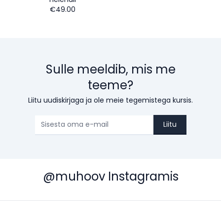
€49.00
Sulle meeldib, mis me
teeme?
Liitu uudiskirjaga ja ole meie tegemistega kursis.
Liitu
@muhoov Instagramis