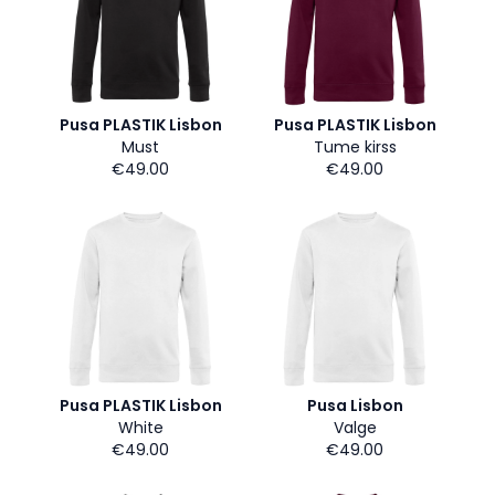
Pusa PLASTIK Lisbon
Pusa PLASTIK Lisbon
Must
Tume kirss
€49.00
€49.00
Pusa PLASTIK Lisbon
Pusa Lisbon
White
Valge
€49.00
€49.00