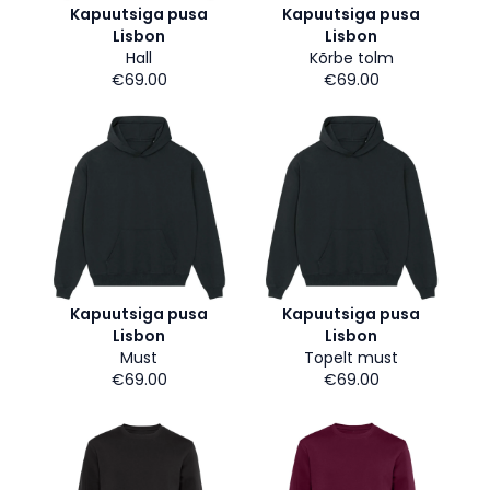
Kapuutsiga pusa
Kapuutsiga pusa
Lisbon
Lisbon
Hall
Kõrbe tolm
€69.00
€69.00
Kapuutsiga pusa
Kapuutsiga pusa
Lisbon
Lisbon
Must
Topelt must
€69.00
€69.00