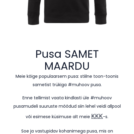
Pusa SAMET
MAARDU
Meie kõige populaarsem pusa: stiilne toon-toonis
sametist trükiga #muhoov pusa.
Enne tellimist vaata kindlasti üle #muhoov
pusamudeli suuruste mõõdud siin lehel veidi allpool
KKK
või esimese küsimuse alt meie
-s.
Soe ja vastupidav kohanimega pusa, mis on