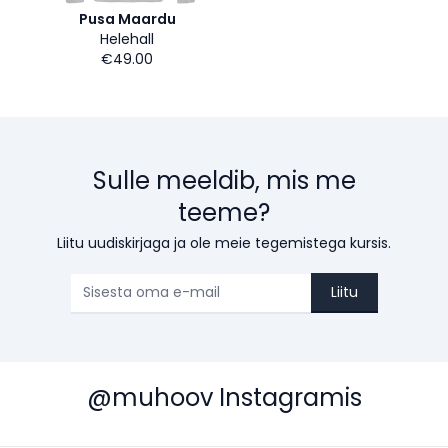
Pusa Maardu
Helehall
€49.00
Sulle meeldib, mis me
teeme?
Liitu uudiskirjaga ja ole meie tegemistega kursis.
Liitu
@muhoov Instagramis