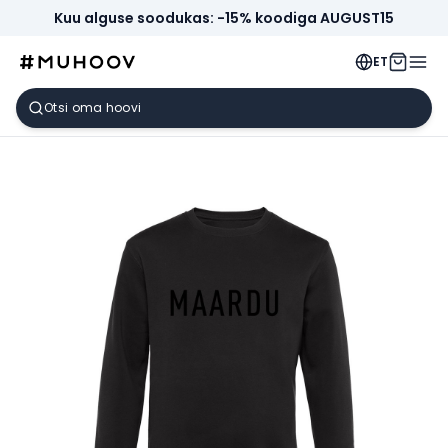
Kuu alguse soodukas: -15% koodiga AUGUST15
ET