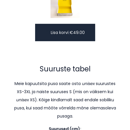
Lisa korvi
|
€
49.00
Suuruste tabel
Meie kapuutsita pusa saate osta
unisex
suurustes
XS-3XL ja naiste suuruses S (mis on väiksem kui
unisex
XS). K
õige kindlamalt saad endale sobiliku
pusa, kui saad mõõte võrrelda mõne olemasoleva
pusaga.
Suurused (cm):