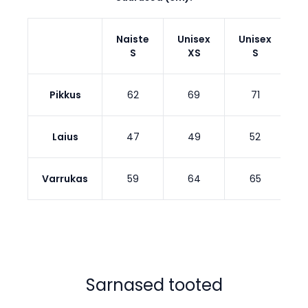
Naiste
Unisex
Unisex
U
S
XS
S
Pikkus
62
69
71
Laius
47
49
52
Varrukas
59
64
65
Sarnased tooted