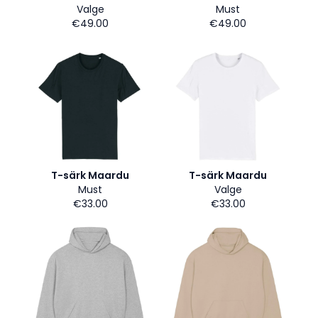
Valge
Must
€49.00
€49.00
T-särk Maardu
T-särk Maardu
Must
Valge
€33.00
€33.00