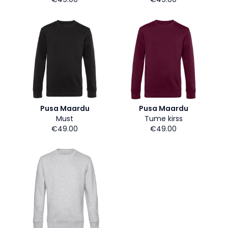
Pusa Maardu
Pusa Maardu
Must
Tume kirss
€49.00
€49.00