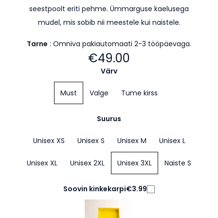
seestpoolt eriti pehme. Ümmarguse kaelusega
mudel, mis sobib nii meestele kui naistele.
Tarne
: Omniva pakiautomaati 2-3 tööpäevaga.
€49.00
Värv
Must
Valge
Tume kirss
Suurus
Unisex XS
Unisex S
Unisex M
Unisex L
Unisex XL
Unisex 2XL
Unisex 3XL
Naiste S
Soovin kinkekarpi
€3.99