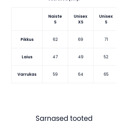
Naiste
Unisex
Unisex
U
S
XS
S
Pikkus
62
69
71
Laius
47
49
52
Varrukas
59
64
65
Sarnased tooted