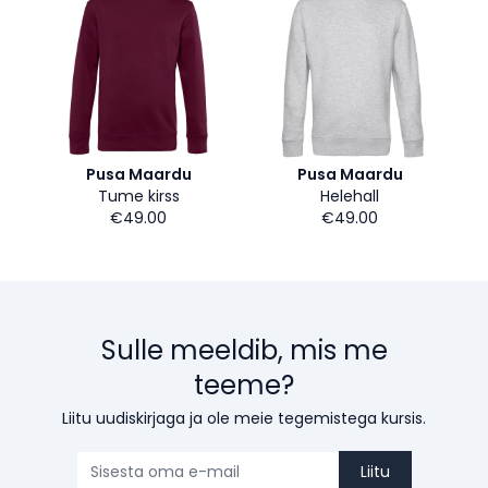
Pusa Maardu
Pusa Maardu
Tume kirss
Helehall
€49.00
€49.00
Sulle meeldib, mis me
teeme?
Liitu uudiskirjaga ja ole meie tegemistega kursis.
Liitu