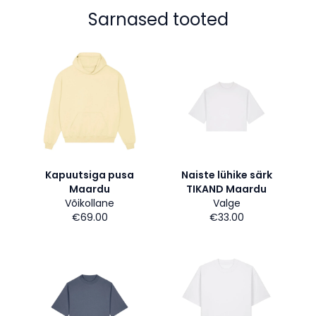
Sarnased tooted
Kapuutsiga pusa
Naiste lühike särk
Maardu
TIKAND Maardu
Võikollane
Valge
€69.00
€33.00