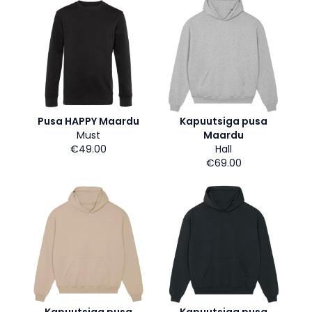
Pusa HAPPY Maardu
Kapuutsiga pusa
Must
Maardu
€49.00
Hall
€69.00