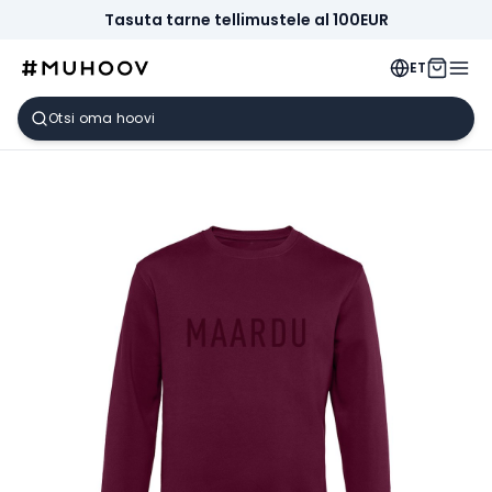
Tasuta tarne tellimustele al 100EUR
ET