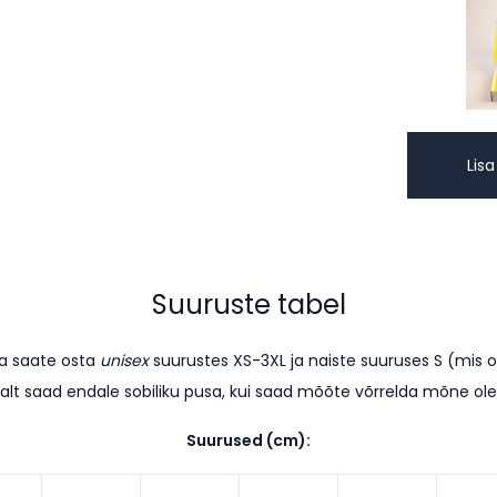
Lisa
Suuruste tabel
sa saate osta
unisex
suurustes XS-3XL ja naiste suuruses S (mis 
alt saad endale sobiliku pusa, kui saad mõõte võrrelda mõne o
Suurused (cm):