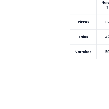
Nai
S
Pikkus
6
Laius
4
Varrukas
5