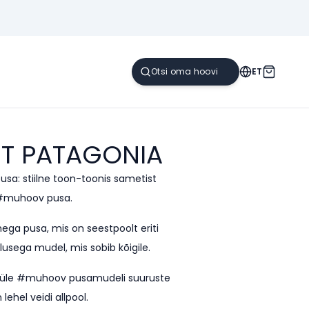
ET
T
PATAGONIA
sa: stiilne toon-toonis sametist
 #muhoov pusa.
ega pusa, mis on seestpoolt eriti
ega mudel, mis sobib kõigile.
sti üle #muhoov pusamudeli suuruste
lehel veidi allpool.