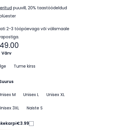
eeritud
puuvill, 20% taastöödeldud
olüester
ati 2-3 tööpäevaga
või välismaale
vapostiga.
49.00
Värv
lge
Tume kirss
Suurus
Unisex M
Unisex L
Unisex XL
Unisex 3XL
Naiste S
nkekarpi
€3.99