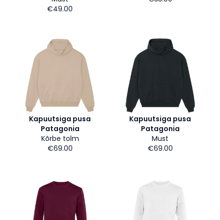
€49.00
Kapuutsiga pusa
Kapuutsiga pusa
Patagonia
Patagonia
Kõrbe tolm
Must
€69.00
€69.00