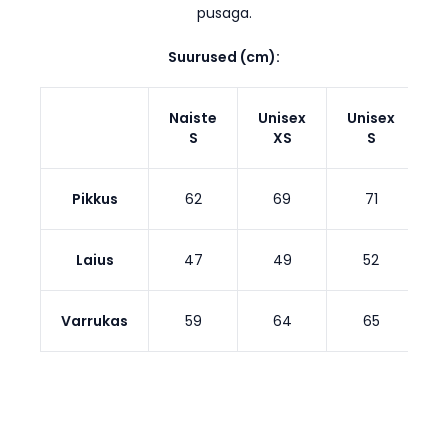
pusaga.
Suurused (cm):
Naiste
Unisex
Unisex
U
S
XS
S
Pikkus
62
69
71
Laius
47
49
52
Varrukas
59
64
65