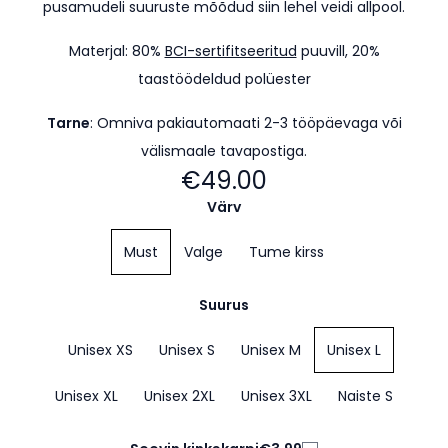
pusamudeli suuruste mõõdud siin lehel veidi allpool.
Materjal: 80%
BCI-sertifitseeritud
puuvill, 20%
taastöödeldud polüester
Tarne
: Omniva pakiautomaati 2-3 tööpäevaga
või
välismaale tavapostiga.
€49.00
Värv
Must
Valge
Tume kirss
Suurus
Unisex XS
Unisex S
Unisex M
Unisex L
Unisex XL
Unisex 2XL
Unisex 3XL
Naiste S