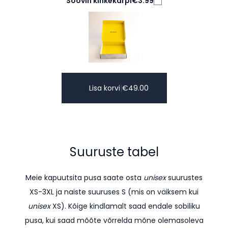
Soovin kinkekarpi
€3.99
Lisa korvi
|
€
49.00
Suuruste tabel
Meie kapuutsita pusa saate osta
unisex
suurustes
XS-3XL ja naiste suuruses S (mis on väiksem kui
unisex
XS). K
õige kindlamalt saad endale sobiliku
pusa, kui saad mõõte võrrelda mõne olemasoleva