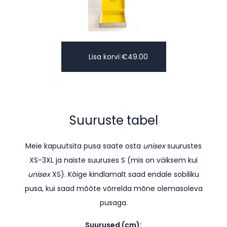
Lisa korvi
|
€
49.00
Suuruste tabel
Meie kapuutsita pusa saate osta
unisex
suurustes
XS-3XL ja naiste suuruses S (mis on väiksem kui
unisex
XS). K
õige kindlamalt saad endale sobiliku
pusa, kui saad mõõte võrrelda mõne olemasoleva
pusaga.
Suurused (cm):