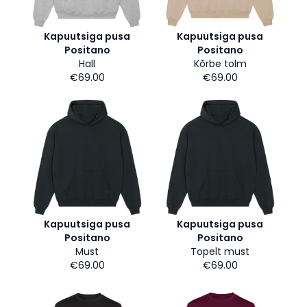
Kapuutsiga pusa
Kapuutsiga pusa
Positano
Positano
Hall
Kõrbe tolm
€69.00
€69.00
Kapuutsiga pusa
Kapuutsiga pusa
Positano
Positano
Must
Topelt must
€69.00
€69.00