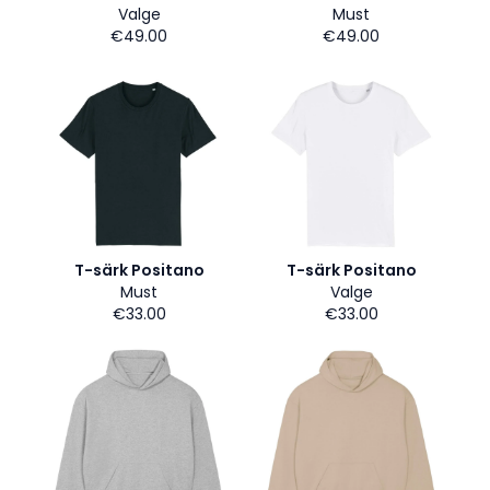
Valge
Must
€49.00
€49.00
T-särk Positano
T-särk Positano
Must
Valge
€33.00
€33.00